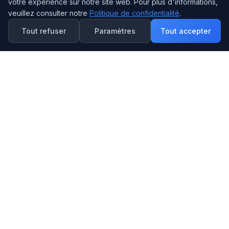
votre expérience sur notre site web. Pour plus d'informations,
veuillez consulter notre
Politique de confidentialité
.
Traitement du signal sur l'appareil
Tout refuser
Paramètres
Tout accepter
Conçu pour l'analyse des tendances
Calcul en périphérie pour l'autonomie
Dépendance réduite à la connectivité
Pression artérielle sans brassard
Nos algorithmes propriétaires sont conçus pour
estimer les tendances de pression artérielle en
continu, sans brassards encombrants ni action
du patient.